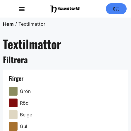
0
Hem
/ Textilmattor
Textilmattor
Filtrera
Färger
Grön
Röd
Beige
Gul