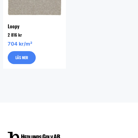
Loopy
2 816
kr
704 kr/m²
LÄS MER