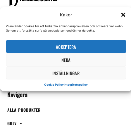
Kakor
Hos Hedlunds Golv finns alla typer av golv och tillbehör. Vi har ett stort
utbud lagervaror och ett ännu bredare beställningssortiment. I butiken i
Västerås hjälper vår personal dig att hitta rätt golv och ger dig alla svar du
Vi använder cookies för att förbättra användarupplevelsen och optimera vår webb.
behöver.
Genom att fortsätta surfa på webbplatsen godkänner du detta.
ACCEPTERA
NEKA
INSTÄLLNINGAR
Cookie Policy
Integritetspolicy
Navigera
ALLA PRODUKTER
GOLV