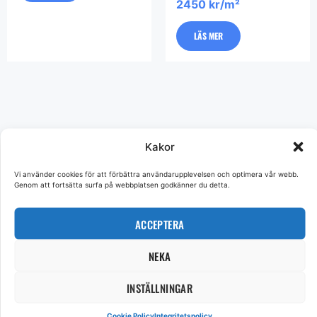
2450 kr/m²
LÄS MER
Kakor
Vi använder cookies för att förbättra användarupplevelsen och optimera vår webb.
Genom att fortsätta surfa på webbplatsen godkänner du detta.
ACCEPTERA
NEKA
Hos Hedlunds Golv finns alla typer av golv och tillbehör. Vi har ett stort
utbud lagervaror och ett ännu bredare beställningssortiment. I butiken i
Västerås hjälper vår personal dig att hitta rätt golv och ger dig alla svar du
INSTÄLLNINGAR
behöver.
Cookie Policy
Integritetspolicy