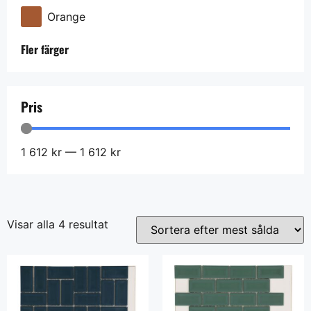
Orange
Fler färger
Pris
1 612
kr
—
1 612
kr
Visar alla 4 resultat