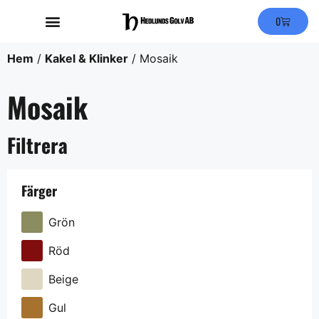
0
Hem
/
Kakel & Klinker
/ Mosaik
Mosaik
Filtrera
Färger
Grön
Röd
Beige
Gul