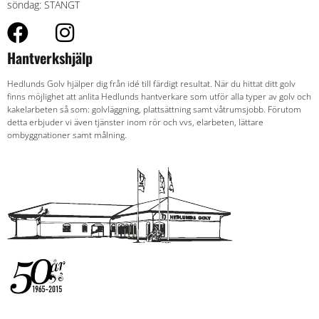
söndag: STÄNGT
Hantverkshjälp
Hedlunds Golv hjälper dig från idé till färdigt resultat. När du hittat ditt golv
finns möjlighet att anlita Hedlunds hantverkare som utför alla typer av golv och
kakelarbeten så som: golvläggning, plattsättning samt våtrumsjobb. Förutom
detta erbjuder vi även tjänster inom rör och vvs, elarbeten, lättare
ombyggnationer samt målning.