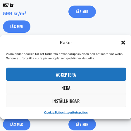
857
kr
LÄS MER
599 kr/m²
LÄS MER
Kakor
Vi använder cookies för att förbättra användarupplevelsen och optimera vår webb.
Genom att fortsätta surfa på webbplatsen godkänner du detta.
ACCEPTERA
NEKA
Soapstone Grey 30*60
Jelling Grey 30*30
INSTÄLLNINGAR
841
kr
575
kr
779 kr/m²
399 kr/m²
Cookie Policy
Integritetspolicy
LÄS MER
LÄS MER