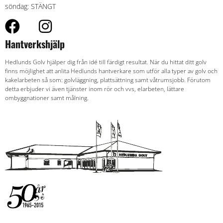
söndag: STÄNGT
Hantverkshjälp
Hedlunds Golv hjälper dig från idé till färdigt resultat. När du hittat ditt golv
finns möjlighet att anlita Hedlunds hantverkare som utför alla typer av golv och
kakelarbeten så som: golvläggning, plattsättning samt våtrumsjobb. Förutom
detta erbjuder vi även tjänster inom rör och vvs, elarbeten, lättare
ombyggnationer samt målning.