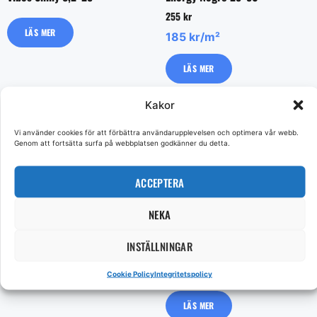
255
kr
LÄS MER
185 kr/m²
LÄS MER
Kakor
Vi använder cookies för att förbättra användarupplevelsen och optimera vår webb.
Genom att fortsätta surfa på webbplatsen godkänner du detta.
ACCEPTERA
NEKA
Venexia 20*20
Pisa Gold 30*60
INSTÄLLNINGAR
917
kr
LÄS MER
849 kr/m²
Cookie Policy
Integritetspolicy
LÄS MER