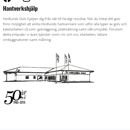
Hantverkshjälp
Hedlunds Golv hjälper dig från idé till färdigt resultat. När du hittat ditt golv
finns möjlighet att anlita Hedlunds hantverkare som utför alla typer av golv och
kakelarbeten så som: golvläggning, plattsättning samt våtrumsjobb. Förutom
detta erbjuder vi även tjänster inom rör och vvs, elarbeten, lättare
ombyggnationer samt målning.