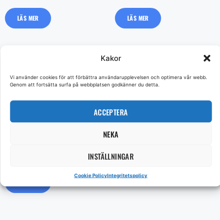
LÄS MER
LÄS MER
Kakor
Vi använder cookies för att förbättra användarupplevelsen och optimera vår webb.
Genom att fortsätta surfa på webbplatsen godkänner du detta.
ACCEPTERA
Proton Taupe 15*15
Vibes Shiny 8,2*25
NEKA
857
kr
INSTÄLLNINGAR
LÄS MER
599 kr/m²
Cookie Policy
Integritetspolicy
LÄS MER