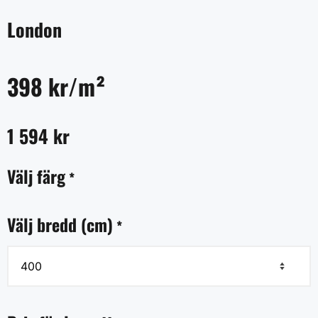
London
398 kr/m²
1 594
kr
Välj färg
*
Välj bredd (cm)
*