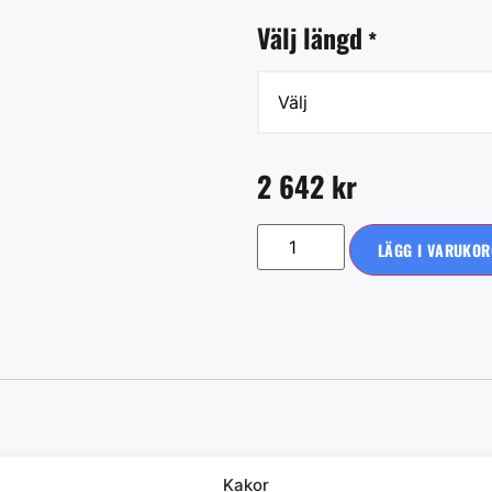
Välj längd
*
2 642
kr
LÄGG I VARUKOR
Kakor