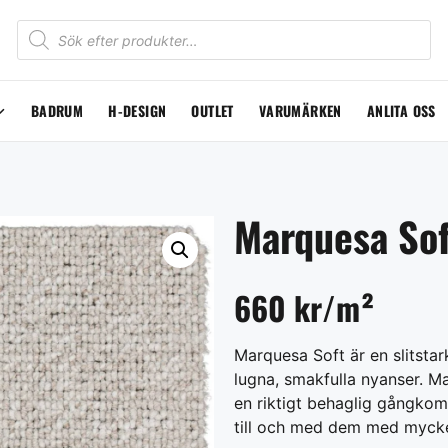
BADRUM
H-DESIGN
OUTLET
VARUMÄRKEN
ANLITA OSS
Marquesa Sof
660 kr/m²
Marquesa Soft är en slitstar
lugna, smakfulla nyanser. Ma
en riktigt behaglig gångkom
till och med dem med mycke