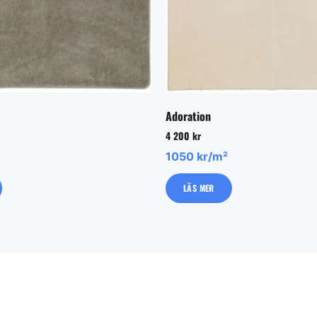
Adoration
4 200
kr
1050 kr/m²
LÄS MER