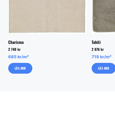
Charisma
Tahiti
2 740
kr
2 876
kr
685 kr/m²
719 kr/m²
LÄS MER
LÄS MER