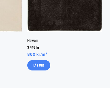
Hawaii
3 440
kr
860 kr/m²
LÄS MER