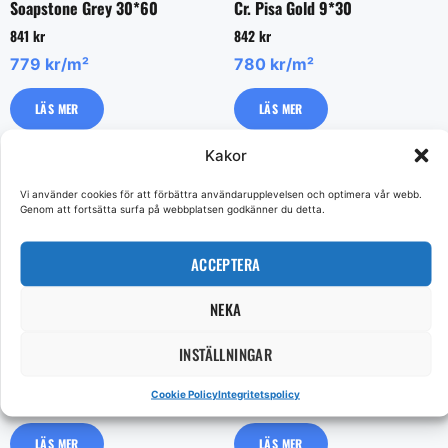
Soapstone Grey 30*60
Cr. Pisa Gold 9*30
841
kr
842
kr
779 kr/m²
780 kr/m²
LÄS MER
LÄS MER
Kakor
Vi använder cookies för att förbättra användarupplevelsen och optimera vår webb.
Genom att fortsätta surfa på webbplatsen godkänner du detta.
ACCEPTERA
NEKA
Jelling Grey 30*60
Pisa Gold 30*60
INSTÄLLNINGAR
719
kr
917
kr
Cookie Policy
Integritetspolicy
499 kr/m²
849 kr/m²
LÄS MER
LÄS MER