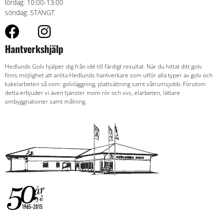
lördag: 10:00-13:00
söndag: STÄNGT
Hantverkshjälp
Hedlunds Golv hjälper dig från idé till färdigt resultat. När du hittat ditt golv
finns möjlighet att anlita Hedlunds hantverkare som utför alla typer av golv och
kakelarbeten så som: golvläggning, plattsättning samt våtrumsjobb. Förutom
detta erbjuder vi även tjänster inom rör och vvs, elarbeten, lättare
ombyggnationer samt målning.