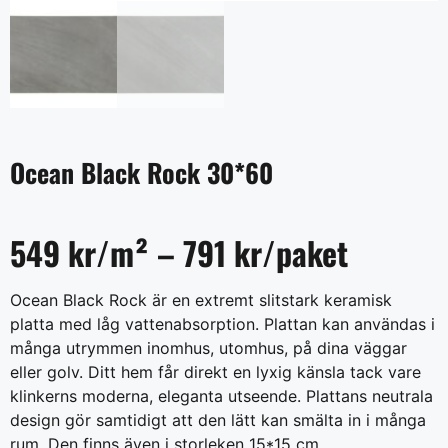
Ocean Black Rock 30*60
549 kr/m² – 791 kr/paket
Ocean Black Rock är en extremt slitstark keramisk
platta med låg vattenabsorption. Plattan kan användas i
många utrymmen inomhus, utomhus, på dina väggar
eller golv. Ditt hem får direkt en lyxig känsla tack vare
klinkerns moderna, eleganta utseende. Plattans neutrala
design gör samtidigt att den lätt kan smälta in i många
rum. Den finns även i storleken 15*15 cm.