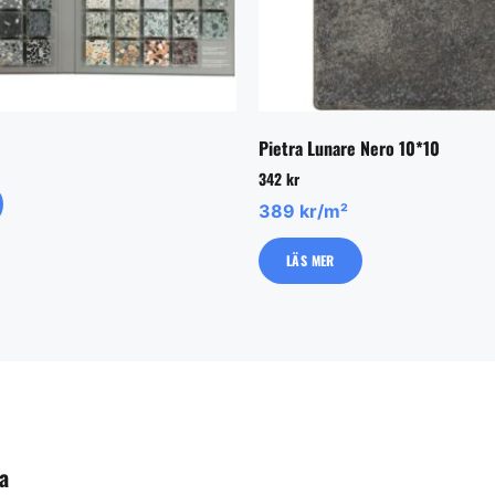
Pietra Lunare Nero 10*10
342
kr
389 kr/m²
LÄS MER
a