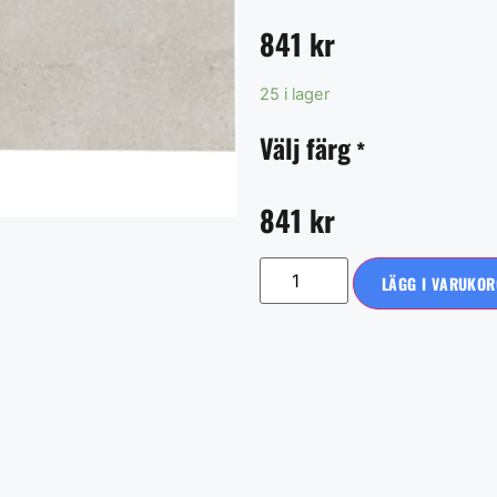
841
kr
25 i lager
Välj färg
*
841
kr
LÄGG I VARUKOR