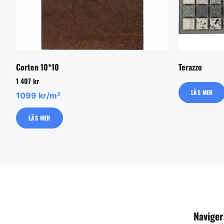
Corten 10*10
Terazzo
1 407
kr
LÄS MER
1099 kr/m²
LÄS MER
Naviger