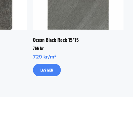
Ocean Black Rock 15*15
766
kr
729 kr/m²
LÄS MER