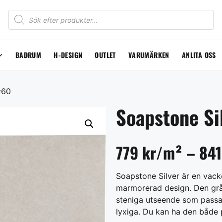
BADRUM
H-DESIGN
OUTLET
VARUMÄRKEN
ANLITA OSS
*60
Soapstone Si
779 kr/m² – 841
Soapstone Silver är en vack
marmorerad design. Den gråa
steniga utseende som passa
lyxiga. Du kan ha den både 